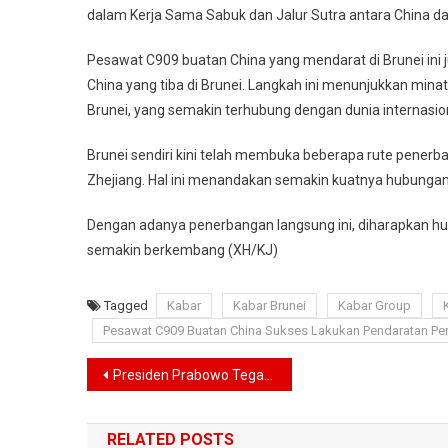
dalam Kerja Sama Sabuk dan Jalur Sutra antara China dan 
Pesawat C909 buatan China yang mendarat di Brunei ini
China yang tiba di Brunei. Langkah ini menunjukkan min
Brunei, yang semakin terhubung dengan dunia internasio
Brunei sendiri kini telah membuka beberapa rute penerba
Zhejiang. Hal ini menandakan semakin kuatnya hubungan
Dengan adanya penerbangan langsung ini, diharapkan hu
semakin berkembang (XH/KJ)
Tagged
Kabar
Kabar Brunei
Kabar Group
Pesawat C909 Buatan China Sukses Lakukan Pendaratan Per
Navigasi
Presiden Prabowo Tegaskan PPN 12% Tidak Berlaku untuk Kebutuhan Pokok
pos
RELATED POSTS