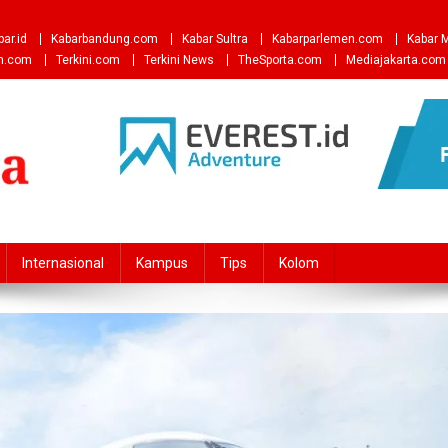
bar.id
Kabarbandung.com
Kabar Sultra
Kabarparlemen.com
Kabar 
an.com
Terkini.com
Terkini News
TheSporta.com
Mediajakarta.com
Internasional
Kampus
Tips
Kolom