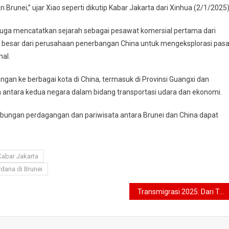
Brunei,” ujar Xiao seperti dikutip Kabar Jakarta dari Xinhua (2/1/2025)
 juga mencatatkan sejarah sebagai pesawat komersial pertama dari
at besar dari perusahaan penerbangan China untuk mengeksplorasi pasa
nal.
ngan ke berbagai kota di China, termasuk di Provinsi Guangxi dan
 antara kedua negara dalam bidang transportasi udara dan ekonomi.
bungan perdagangan dan pariwisata antara Brunei dan China dapat
Kabar Jakarta
dana di Brunei
Transmigrasi 2025: Dari Top-Down ke Bottom-Up, Solusi Baru untuk Pemerataan Penduduk