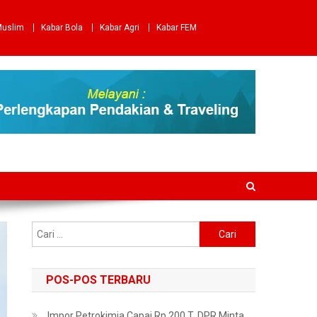
Muslim
Kabar Bola
Kabar Agri
Kabar FEM
Cari
untuk:
POS-POS TERBARU
Impor Petrokimia Capai Rp 200 T, DPR Minta