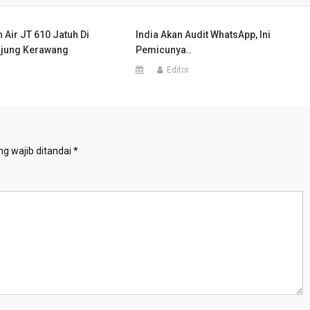
 Air JT 610 Jatuh Di
India Akan Audit WhatsApp, Ini
njung Kerawang
Pemicunya..
Editor
g wajib ditandai
*