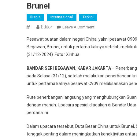
Brunei
Bisnis
Internasional
Terkini
Editor
On
Leave A Comment
Pesawat
Pesawat buatan dalam negeri China, yakni pesawat C909,
C909
Begawan, Brunei, untuk pertama kalinya setelah melakuk
Buatan
(31/12/2024). Foto : Xinhua
China
Sukses
BANDAR SERI BEGAWAN, KABAR JAKARTA
– Penerbanga
Lakukan
pada Selasa (31/12), setelah melakukan penerbangan lint
Pendaratan
Perdana
untuk pertama kalinya pesawat C909 melaksanakan penda
Di
Rute penerbangan langsung yang menghubungkan Guangdo
Brunei
dengan meriah. Upacara spesial diadakan di Bandar Udar
perdana ini.
Dalam upacara tersebut, Duta Besar China untuk Brunei
tonggak penting dalam meningkatkan konektivitas antara