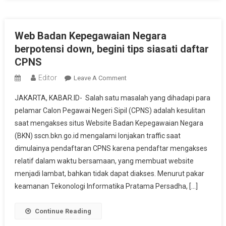
Web Badan Kepegawaian Negara
berpotensi down, begini tips siasati daftar
CPNS
Editor
On
Leave A Comment
Web
JAKARTA, KABAR.ID- Salah satu masalah yang dihadapi para
Badan
pelamar Calon Pegawai Negeri Sipil (CPNS) adalah kesulitan
Kepegawaian
saat mengakses situs Website Badan Kepegawaian Negara
Negara
(BKN) sscn.bkn.go.id mengalami lonjakan traffic saat
Berpotensi
Down,
dimulainya pendaftaran CPNS karena pendaftar mengakses
Begini
relatif dalam waktu bersamaan, yang membuat website
Tips
menjadi lambat, bahkan tidak dapat diakses. Menurut pakar
Siasati
keamanan Tekonologi Informatika Pratama Persadha, […]
Daftar
CPNS
Continue Reading