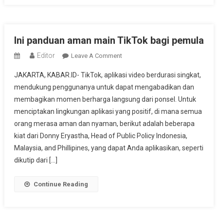
Ini panduan aman main TikTok bagi pemula
Editor
On
Leave A Comment
Ini
JAKARTA, KABAR.ID- TikTok, aplikasi video berdurasi singkat,
Panduan
mendukung penggunanya untuk dapat mengabadikan dan
Aman
membagikan momen berharga langsung dari ponsel. Untuk
Main
menciptakan lingkungan aplikasi yang positif, di mana semua
TikTok
Bagi
orang merasa aman dan nyaman, berikut adalah beberapa
Pemula
kiat dari Donny Eryastha, Head of Public Policy Indonesia,
Malaysia, and Phillipines, yang dapat Anda aplikasikan, seperti
dikutip dari […]
Continue Reading