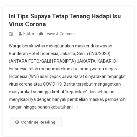
Ini Tips Supaya Tetap Tenang Hadapi Isu
Virus Corona
Editor
On
Leave A Comment
Ini
Warga beraktivitas menggunakan masker di kawasan
Tips
Bunderan Hotel Indonesia, Jakarta, Senin (2/3/2020).
Supaya
(ANTARA FOTO/GALIH PRADIPTA) JAKARTA, KABAR.ID-
Tetap
Indonesia telah mengumumkan dua orang warga negara
Tenang
Hadapi
Indonesia (WNI) asal Depok Jawa Barat dinyatakan terjangkit
Isu
virus corona atau COVID-19. Berita tersebut mengagetkan
Virus
masyarakat sehingga timbul “kepanikan” dan sebagian
Corona
menyikapinya dengan banyak pembelian masker, pembersih
tangan hingga bahan kebutuhan […]
Continue Reading