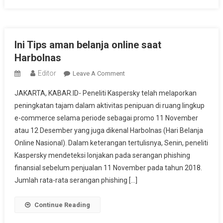
Ini Tips aman belanja online saat
Harbolnas
Editor
On
Leave A Comment
Ini
JAKARTA, KABAR.ID- Peneliti Kaspersky telah melaporkan
Tips
peningkatan tajam dalam aktivitas penipuan di ruang lingkup
Aman
e-commerce selama periode sebagai promo 11 November
Belanja
atau 12 Desember yang juga dikenal Harbolnas (Hari Belanja
Online
Saat
Online Nasional). Dalam keterangan tertulisnya, Senin, peneliti
Harbolnas
Kaspersky mendeteksi lonjakan pada serangan phishing
finansial sebelum penjualan 11 November pada tahun 2018.
Jumlah rata-rata serangan phishing […]
Continue Reading