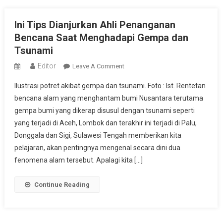
Ini Tips Dianjurkan Ahli Penanganan
Bencana Saat Menghadapi Gempa dan
Tsunami
Editor
On
Leave A Comment
Ini
Ilustrasi potret akibat gempa dan tsunami. Foto : Ist. Rentetan
Tips
bencana alam yang menghantam bumi Nusantara terutama
Dianjurkan
gempa bumi yang dikerap disusul dengan tsunami seperti
Ahli
yang terjadi di Aceh, Lombok dan terakhir ini terjadi di Palu,
Penanganan
Bencana
Donggala dan Sigi, Sulawesi Tengah memberikan kita
Saat
pelajaran, akan pentingnya mengenal secara dini dua
Menghadapi
fenomena alam tersebut. Apalagi kita […]
Gempa
Dan
Continue Reading
Tsunami