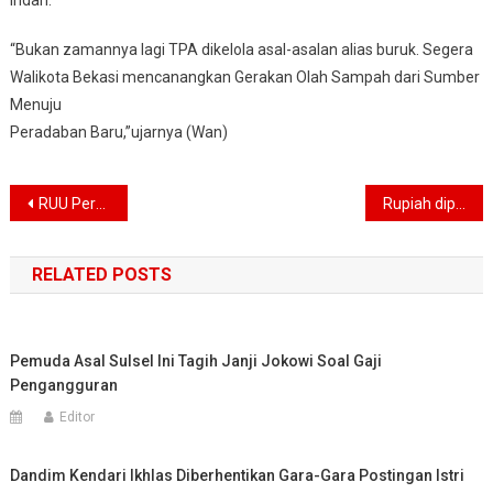
indah.
“Bukan zamannya lagi TPA dikelola asal-asalan alias buruk. Segera
Walikota Bekasi mencanangkan Gerakan Olah Sampah dari Sumber
Menuju
Peradaban Baru,”ujarnya (Wan)
Navigasi
RUU Perkelapasawitan Dinilai Minim Urgensi dan Sarat Masalah
Rupiah diprediksi akan kembali melemah menjadi Rp 14.155 per dolar AS
pos
RELATED POSTS
Pemuda Asal Sulsel Ini Tagih Janji Jokowi Soal Gaji
Pengangguran
Editor
Dandim Kendari Ikhlas Diberhentikan Gara-Gara Postingan Istri