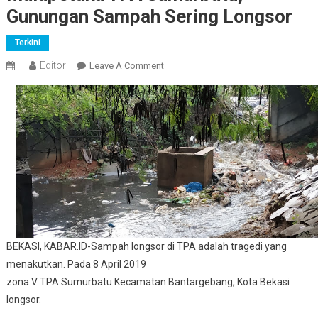
Gunungan Sampah Sering Longsor
Terkini
Editor
On
Leave A Comment
Malapetaka
TPA
Sumurbatu,
Gunungan
Sampah
Sering
Longsor
BEKASI, KABAR.ID-Sampah longsor di TPA adalah tragedi yang
menakutkan. Pada 8 April 2019
zona V TPA Sumurbatu Kecamatan Bantargebang, Kota Bekasi
longsor.