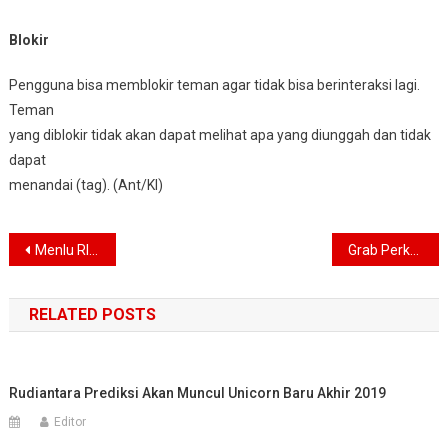
Blokir
Pengguna bisa memblokir teman agar tidak bisa berinteraksi lagi.
Teman
yang diblokir tidak akan dapat melihat apa yang diunggah dan tidak
dapat
menandai (tag). (Ant/KI)
Navigasi
Menlu RI lakukan tujuh pertemuan di PBB, Ini Dibahas
Grab Perkenalkan Layanan Grab For Good Bagi Mitra Difabel
pos
RELATED POSTS
Rudiantara Prediksi Akan Muncul Unicorn Baru Akhir 2019
Editor