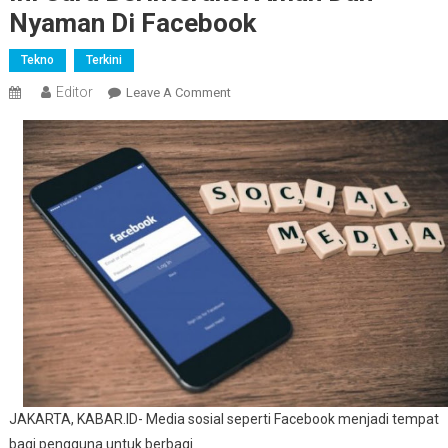
Nyaman Di Facebook
Tekno
Terkini
Editor
On
Leave A Comment
Ini
Cara
Berinteraksi
Aman
Dan
Nyaman
Di
Facebook
JAKARTA, KABAR.ID- Media sosial seperti Facebook menjadi tempat
bagi pengguna untuk berbagi