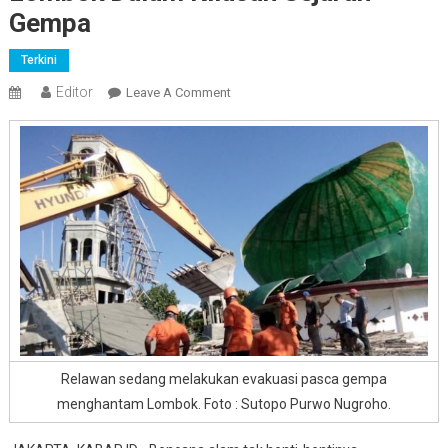
Gempa
Terkini
Editor
On
Leave A Comment
Lombok
Dalam
Kilasan
Sejarah
Gempa
Relawan sedang melakukan evakuasi pasca gempa
menghantam Lombok. Foto : Sutopo Purwo Nugroho.