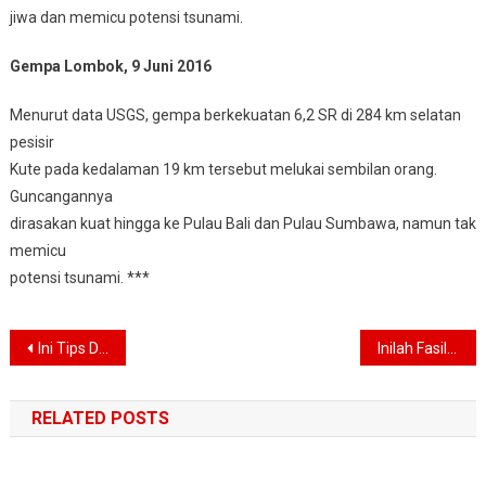
jiwa dan memicu potensi tsunami.
Gempa Lombok, 9 Juni 2016
Menurut data USGS, gempa berkekuatan 6,2 SR di 284 km selatan
pesisir
Kute pada kedalaman 19 km tersebut melukai sembilan orang.
Guncangannya
dirasakan kuat hingga ke Pulau Bali dan Pulau Sumbawa, namun tak
memicu
potensi tsunami. ***
Navigasi
Ini Tips Dianjurkan Ahli Penanganan Bencana Saat Menghadapi Gempa dan Tsunami
Inilah Fasilitas MCK Dibangun Perkumpulan Skala dan CSR Sampoerna Untuk Indonesia di Lombok
pos
RELATED POSTS