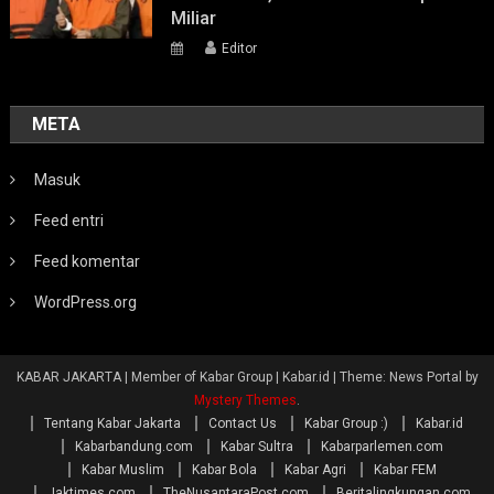
Miliar
Editor
META
Masuk
Feed entri
Feed komentar
WordPress.org
KABAR JAKARTA | Member of Kabar Group | Kabar.id
|
Theme: News Portal by
Mystery Themes
.
Tentang Kabar Jakarta
Contact Us
Kabar Group :)
Kabar.id
Kabarbandung.com
Kabar Sultra
Kabarparlemen.com
Kabar Muslim
Kabar Bola
Kabar Agri
Kabar FEM
Jaktimes.com
TheNusantaraPost.com
Beritalingkungan.com