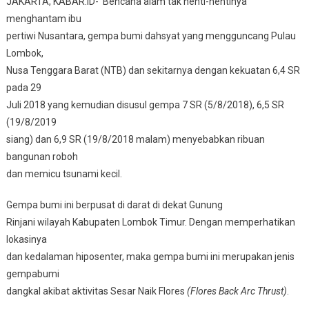
JAKARTA, KABAR.ID- Bencana alam tak henti-hentinya
menghantam ibu
pertiwi Nusantara, gempa bumi dahsyat yang mengguncang Pulau
Lombok,
Nusa Tenggara Barat (NTB) dan sekitarnya dengan kekuatan 6,4 SR
pada 29
Juli 2018 yang kemudian disusul gempa 7 SR (5/8/2018), 6,5 SR
(19/8/2019
siang) dan 6,9 SR (19/8/2018 malam) menyebabkan ribuan
bangunan roboh
dan memicu tsunami kecil.
Gempa bumi ini berpusat di darat di dekat Gunung
Rinjani wilayah Kabupaten Lombok Timur. Dengan memperhatikan
lokasinya
dan kedalaman hiposenter, maka gempa bumi ini merupakan jenis
gempabumi
dangkal akibat aktivitas Sesar Naik Flores
(Flores Back Arc Thrust)
.