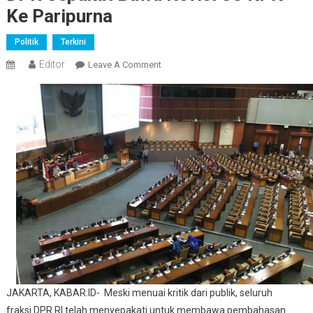
Ke Paripurna
Politik
Terkini
Editor
On
Leave A Comment
DPR
Sepakat
Bawa
Revisi
UU
KPK
Ke
Paripurna
JAKARTA, KABAR.ID- Meski menuai kritik dari publik, seluruh
fraksi DPR RI telah menyepakati untuk membawa pembahasan