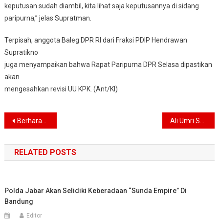
keputusan sudah diambil, kita lihat saja keputusannya di sidang
paripurna,” jelas Supratman.
Terpisah, anggota Baleg DPR RI dari Fraksi PDIP Hendrawan
Supratikno
juga menyampaikan bahwa Rapat Paripurna DPR Selasa dipastikan
akan
mengesahkan revisi UU KPK. (Ant/KI)
Navigasi
Berharap Hujan Turun, Presiden Jokowi Shalat Istisqo di Riau
Ali Umri Soroti Maraknya Praktek Money Politic Bertentangan Pancasila
pos
RELATED POSTS
Polda Jabar Akan Selidiki Keberadaan “Sunda Empire” Di
Bandung
Editor