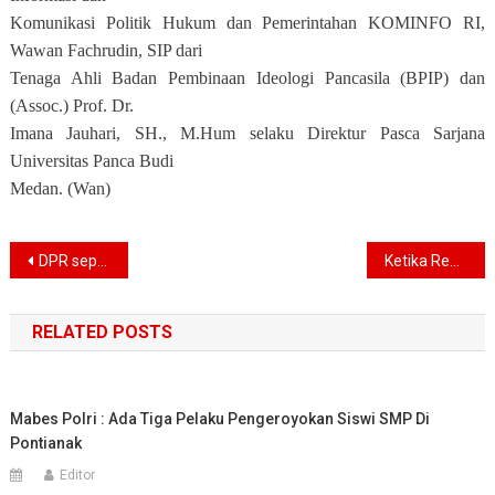
Komunikasi Politik Hukum dan Pemerintahan KOMINFO RI,
Wawan Fachrudin, SIP dari
Tenaga Ahli Badan Pembinaan Ideologi Pancasila (BPIP) dan
(Assoc.) Prof. Dr.
Imana Jauhari, SH., M.Hum selaku Direktur Pasca Sarjana
Universitas Panca Budi
Medan. (Wan)
Navigasi
DPR sepakat bawa revisi UU KPK ke paripurna
Ketika Reog Berpadu Tari Melayu dalam Satu Panggung di Langkat
pos
RELATED POSTS
Mabes Polri : Ada Tiga Pelaku Pengeroyokan Siswi SMP Di
Pontianak
Editor