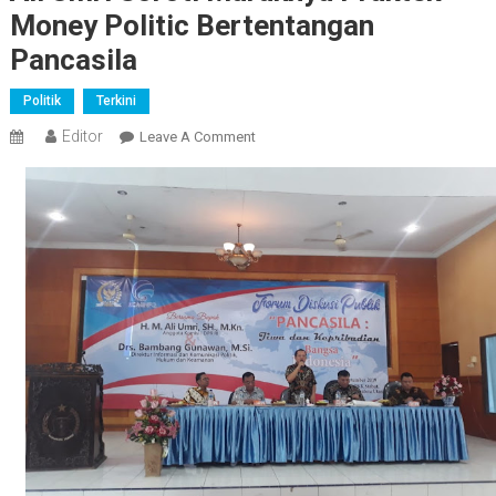
Money Politic Bertentangan
Pancasila
Politik
Terkini
Editor
On
Leave A Comment
Ali
Umri
Soroti
Maraknya
Praktek
Money
Politic
Bertentangan
Pancasila