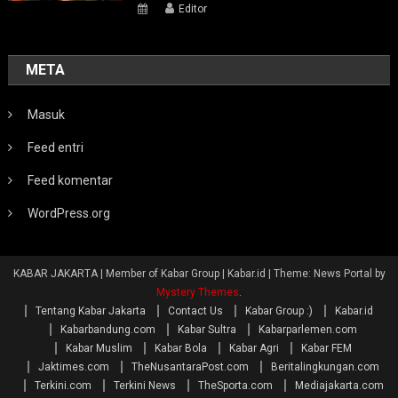
Editor
META
Masuk
Feed entri
Feed komentar
WordPress.org
KABAR JAKARTA | Member of Kabar Group | Kabar.id
|
Theme: News Portal by
Mystery Themes
.
Tentang Kabar Jakarta
Contact Us
Kabar Group :)
Kabar.id
Kabarbandung.com
Kabar Sultra
Kabarparlemen.com
Kabar Muslim
Kabar Bola
Kabar Agri
Kabar FEM
Jaktimes.com
TheNusantaraPost.com
Beritalingkungan.com
Terkini.com
Terkini News
TheSporta.com
Mediajakarta.com