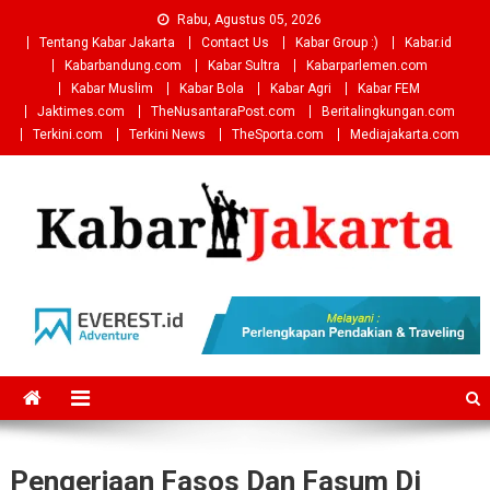
Skip
Rabu, Agustus 05, 2026
to
Tentang Kabar Jakarta
Contact Us
Kabar Group :)
Kabar.id
content
Kabarbandung.com
Kabar Sultra
Kabarparlemen.com
Kabar Muslim
Kabar Bola
Kabar Agri
Kabar FEM
Jaktimes.com
TheNusantaraPost.com
Beritalingkungan.com
Terkini.com
Terkini News
TheSporta.com
Mediajakarta.com
Pengerjaan Fasos Dan Fasum Di