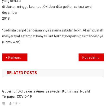
yang dimulai
dilakukan minggu keempat Oktober ditargetkan selesai awal
desember
2018.
“Jadi kita genjot pengerjaannya selama sebulan lebih. Alhamdulillah
masyarakat setempat banyak ikut terlibat berpartisipasi,”tandasnya
(Santi/Wan).
Navigasi
Perkumpulan Skala bersama CSR Sampoerna untuk Indonesia Gelar Pelatihan Batik Shibori di Lombok
Potret Empat Desa di Lombok Didampingi Tim Skala dan CSR Sampoerna Untuk Indonesia
pos
RELATED POSTS
Gubernur DKI Jakarta Anies Baswedan Konfirmasi Positif
Terpapar COVID-19
Editor