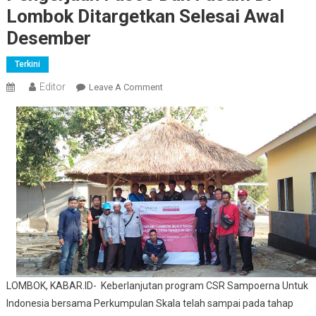
Lombok Ditargetkan Selesai Awal
Desember
Terkini
Editor
On
Leave A Comment
Pengerjaan
Fasos
Dan
Fasum
Di
Lombok
Ditargetkan
Selesai
Awal
Desember
LOMBOK, KABAR.ID- Keberlanjutan program CSR Sampoerna Untuk
Indonesia bersama Perkumpulan Skala telah sampai pada tahap