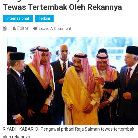
Tewas Tertembak Oleh Rekannya
Internasional
Terkini
Editor
On
Leave A Comment
Pengawal
Pribadi
Raja
Salman
Tewas
Tertembak
Oleh
Rekannya
RIYADH, KABAR.ID- Pengawal pribadi Raja Salman tewas tertembak
oleh rekannya