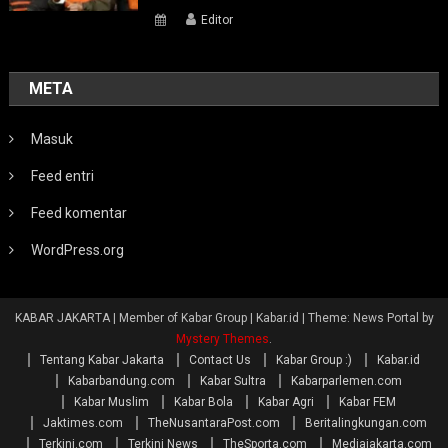
Editor
META
Masuk
Feed entri
Feed komentar
WordPress.org
KABAR JAKARTA | Member of Kabar Group | Kabar.id
|
Theme: News Portal by
Mystery Themes
.
Tentang Kabar Jakarta
Contact Us
Kabar Group :)
Kabar.id
Kabarbandung.com
Kabar Sultra
Kabarparlemen.com
Kabar Muslim
Kabar Bola
Kabar Agri
Kabar FEM
Jaktimes.com
TheNusantaraPost.com
Beritalingkungan.com
Terkini.com
Terkini News
TheSporta.com
Mediajakarta.com