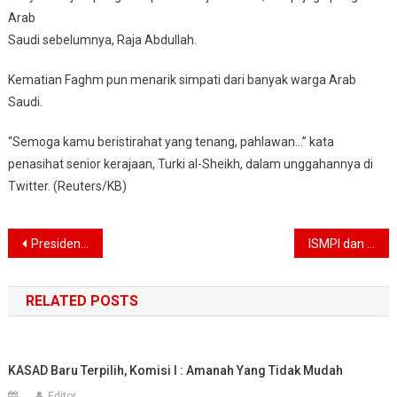
Arab
Saudi sebelumnya, Raja Abdullah.
Kematian Faghm pun menarik simpati dari banyak warga Arab
Saudi.
“Semoga kamu beristirahat yang tenang, pahlawan…” kata
penasihat senior kerajaan, Turki al-Sheikh, dalam unggahannya di
Twitter. (Reuters/KB)
Navigasi
Presiden Palestina : Jika Israel caplok wilayah pendudukan, semua kesepakatan mati
ISMPI dan FKK HIMAGRI Hanya Berikan Masukan Mentan, Tak Ada Dukungan Politis
pos
RELATED POSTS
KASAD Baru Terpilih, Komisi I : Amanah Yang Tidak Mudah
Editor