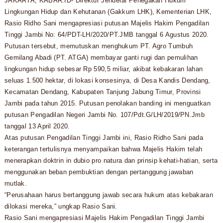
JAKARTA, KABAR.ID- Direktur Jenderal Penegakan Hukum
Lingkungan Hidup dan Kehutanan (Gakkum LHK), Kementerian LHK,
Rasio Ridho Sani mengapresiasi putusan Majelis Hakim Pengadilan
Tinggi Jambi No: 64/PDT-LH/2020/PT.JMB tanggal 6 Agustus 2020.
Putusan tersebut, memutuskan menghukum PT. Agro Tumbuh
Gemilang Abadi (PT. ATGA) membayar ganti rugi dan pemulihan
lingkungan hidup sebesar Rp 590,5 miliar, akibat kebakaran lahan
seluas 1.500 hektar, di lokasi konsesinya, di Desa Kandis Dendang,
Kecamatan Dendang, Kabupaten Tanjung Jabung Timur, Provinsi
Jambi pada tahun 2015. Putusan penolakan banding ini menguatkan
putusan Pengadilan Negeri Jambi No. 107/Pdt.G/LH/2019/PN.Jmb
tanggal 13 April 2020.
Atas putusan Pengadilan Tinggi Jambi ini, Rasio Ridho Sani pada
keterangan tertulisnya menyampaikan bahwa Majelis Hakim telah
menerapkan doktrin in dubio pro natura dan prinsip kehati-hatian, serta
menggunakan beban pembuktian dengan pertanggung jawaban
mutlak.
“Perusahaan harus bertanggung jawab secara hukum atas kebakaran
dilokasi mereka,” ungkap Rasio Sani.
Rasio Sani mengapresiasi Majelis Hakim Pengadilan Tinggi Jambi