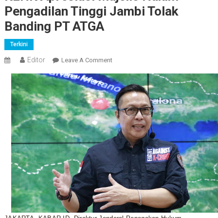
Pengadilan Tinggi Jambi Tolak
Banding PT ATGA
Terkini
Editor
On
Leave A Comment
KLHK
Apresiasi
Majelis
Hakim
Pengadilan
Tinggi
Jambi
Tolak
Banding
PT
ATGA