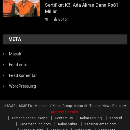
Sertifikat K3, Ada Aliran Dana Rp81
Miliar
Editor
META
Masuk
Feed entri
Feed komentar
WordPress.org
KABAR JAKARTA | Member of Kabar Group | Kabar.id
|
Theme: News Portal by
Mystery Themes
.
Tentang Kabar Jakarta
Contact Us
Kabar Group :)
Kabar.id
Kabarbandung.com
Kabar Sultra
Kabarparlemen.com