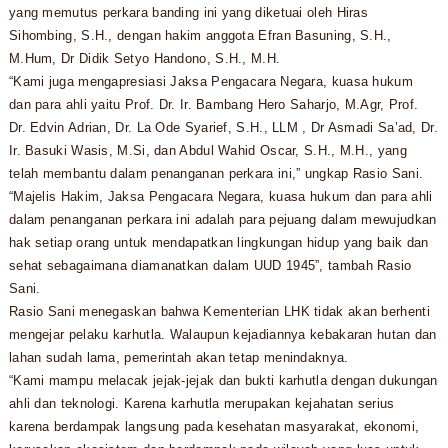
yang memutus perkara banding ini yang diketuai oleh Hiras
Sihombing, S.H., dengan hakim anggota Efran Basuning, S.H.,
M.Hum, Dr Didik Setyo Handono, S.H., M.H.
“Kami juga mengapresiasi Jaksa Pengacara Negara, kuasa hukum
dan para ahli yaitu Prof. Dr. Ir. Bambang Hero Saharjo, M.Agr, Prof.
Dr. Edvin Adrian, Dr. La Ode Syarief, S.H., LLM , Dr Asmadi Sa’ad, Dr.
Ir. Basuki Wasis, M.Si, dan Abdul Wahid Oscar, S.H., M.H., yang
telah membantu dalam penanganan perkara ini,” ungkap Rasio Sani.
“Majelis Hakim, Jaksa Pengacara Negara, kuasa hukum dan para ahli
dalam penanganan perkara ini adalah para pejuang dalam mewujudkan
hak setiap orang untuk mendapatkan lingkungan hidup yang baik dan
sehat sebagaimana diamanatkan dalam UUD 1945”, tambah Rasio
Sani.
Rasio Sani menegaskan bahwa Kementerian LHK tidak akan berhenti
mengejar pelaku karhutla. Walaupun kejadiannya kebakaran hutan dan
lahan sudah lama, pemerintah akan tetap menindaknya.
“Kami mampu melacak jejak-jejak dan bukti karhutla dengan dukungan
ahli dan teknologi. Karena karhutla merupakan kejahatan serius
karena berdampak langsung pada kesehatan masyarakat, ekonomi,