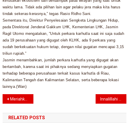
kerusakan ekosistem dan berdampak pada wilayah yang luas untuk
waktu lama. Tidak ada pilihan lain agar pelaku jera maka kita harus
tindak sekeras-kerasnya,” tegas Rasio Ridho Sani.
Sementara itu, Direktur Penyelesaian Sengketa Lingkungan Hidup,
pada Direktorat Jenderal Gakkum LHK, Kementerian LHK, Jasmin
Ragil Utomo mengatakan, “Untuk perkara karhutla saat ini saja sudah
ada 19 perusahaan yang digugat oleh KLHK, ada 9 perkara yang
sudah berkekuatan hukum tetap, dengan nilai gugatan mencapai 3,15
triliun rupiah.”
Jasmin menambahkan, jumlah perkara karhutla yang digugat akan
bertambah, karena saat ini pihaknya sedang menyiapkan gugatan
terhadap beberapa perusahaan terkait kasus karhutla di Riau,
Kalimantan Tengah dan Kalimantan Selatan, serta beberapa lokasi
lainnya.(Wan)
Navigasi
Meriahkan HUT RI ke 75, Yuk Ikuti Lomba Video Senilai Rp 1 Miliar
Innalilllahi Waketum PPP Reni Marlinawati Wafat
pos
RELATED POSTS