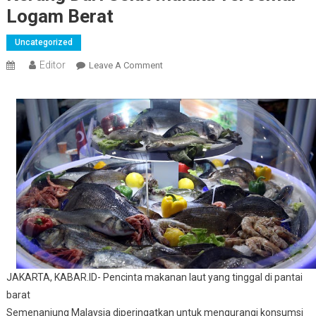
Logam Berat
Uncategorized
Editor
On
Leave A Comment
Kerang
Dari
Selat
Malaka
Tercemar
Logam
Berat
JAKARTA, KABAR.ID- Pencinta makanan laut yang tinggal di pantai
barat
Semenanjung Malaysia diperingatkan untuk mengurangi konsumsi