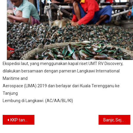
Ekspedisi laut, yang menggunakan kapal riset UMT RV Discovery,
dilakukan bersamaan dengan pameran Langkawi International
Maritime and
Aerospace (LIMA) 2019 dan berlayar dari Kuala Terengganu ke
Tanjung
Lembung di Langkawi. (AC/AA/BL/KI)
Navigasi
KKP tangkap enam kapal asing ilegal beroperasi di perairan Indonesia
Banjir, Sejumlah Ruas Jalan di Kabupaten Bandung Terputus
pos