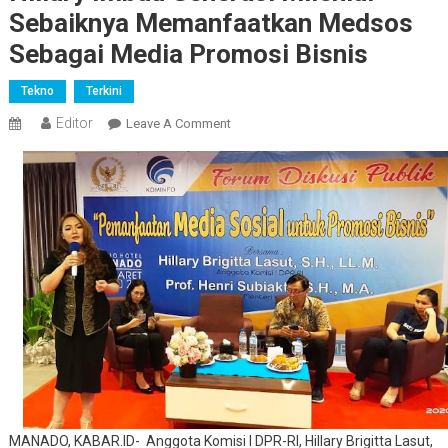
Sebaiknya Memanfaatkan Medsos
Sebagai Media Promosi Bisnis
Tekno
Terkini
Editor
On
Leave A Comment
Hillary
Imbau
Generasi
Milenial
Sebaiknya
Memanfaatkan
Medsos
Sebagai
Media
Promosi
Bisnis
MANADO, KABAR.ID- Anggota Komisi I DPR-RI, Hillary Brigitta Lasut,