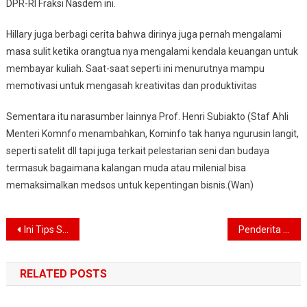
DPR-RI Fraksi Nasdem ini.
Hillary juga berbagi cerita bahwa dirinya juga pernah mengalami
masa sulit ketika orangtua nya mengalami kendala keuangan untuk
membayar kuliah. Saat-saat seperti ini menurutnya mampu
memotivasi untuk mengasah kreativitas dan produktivitas
Sementara itu narasumber lainnya Prof. Henri Subiakto (Staf Ahli
Menteri Komnfo menambahkan, Kominfo tak hanya ngurusin langit,
seperti satelit dll tapi juga terkait pelestarian seni dan budaya
termasuk bagaimana kalangan muda atau milenial bisa
memaksimalkan medsos untuk kepentingan bisnis.(Wan)
Navigasi
Ini Tips Supaya Tetap Tenang Hadapi Isu Virus Corona
Penderita Covid 19 Bisa Disembuhkan, Warga Jakarta Diimbau Tetap Tenang
pos
RELATED POSTS