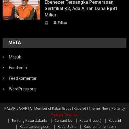
Ebenezer Tersangka Pemerasan
Sertifikat K3, Ada Aliran Dana Rp81
Miliar
Editor
META
Masuk
Feed entri
Feed komentar
WordPress.org
KABAR JAKARTA | Member of Kabar Group | Kabar.id
|
Theme: News Portal by
Mystery Themes
.
Tentang Kabar Jakarta
Contact Us
Kabar Group :)
Kabar.id
Kabarbandung.com
Kabar Sultra
Kabarparlemen.com