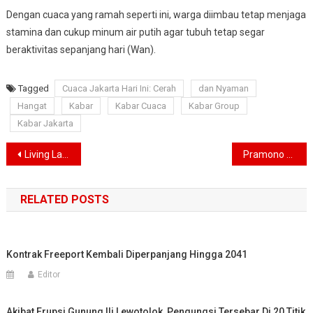
Dengan cuaca yang ramah seperti ini, warga diimbau tetap menjaga
stamina dan cukup minum air putih agar tubuh tetap segar
beraktivitas sepanjang hari (Wan).
Tagged
Cuaca Jakarta Hari Ini: Cerah
dan Nyaman
Hangat
Kabar
Kabar Cuaca
Kabar Group
Kabar Jakarta
Navigasi
Living Lab Ventures Luncurkan InnoLab, Buka Akses Startup RI ke Teknologi Dunia
Pramono Pastikan Kenaikan PBB di Jakarta Hanya 5-10 Persen, Ada yang Gratis Lho!
pos
RELATED POSTS
Kontrak Freeport Kembali Diperpanjang Hingga 2041
Editor
Akibat Erupsi Gunung Ili Lewotolok, Pengungsi Tersebar Di 20 Titik