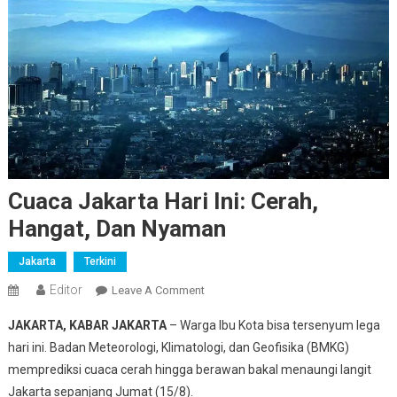
Cuaca Jakarta Hari Ini: Cerah,
Hangat, Dan Nyaman
Jakarta
Terkini
Editor
On
Leave A Comment
Cuaca
JAKARTA, KABAR JAKARTA
– Warga Ibu Kota bisa tersenyum lega
Jakarta
hari ini. Badan Meteorologi, Klimatologi, dan Geofisika (BMKG)
Hari
memprediksi cuaca cerah hingga berawan bakal menaungi langit
Ini:
Jakarta sepanjang Jumat (15/8).
Cerah,